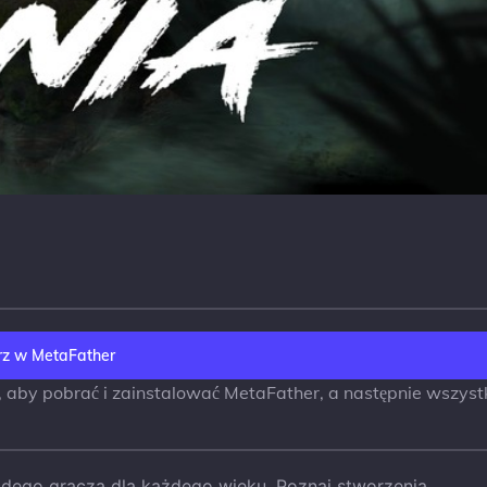
z w MetaFather
aj, aby pobrać i zainstalować MetaFather, a następnie wszyst
dego gracza dla każdego wieku. Poznaj stworzenia