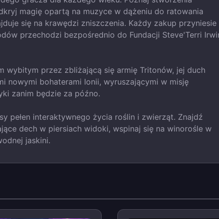
dkryj magię opartą na muzyce w dążeniu do ratowania
jduje się na krawędzi zniszczenia. Każdy zakup przyniesie
odów przechodzi bezpośrednio do Fundacji Steve'Terri Irwi
 wybitym przez zbliżającą się armię Tritonów, jej duch
nymi nowymi bohaterami Ionii, wyruszającymi w misję
ki zanim będzie za późno.
y pełen interaktywnego życia roślin i zwierząt. Znajdź
jące dech w piersiach widoki, wspinaj się na winorośle w
odnej jaskini.