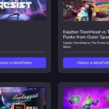
Kapitan ToonHead vs 
Punks from Outer Spa
Captain ToonHead vs The Punks fr
Space
twórz w MetaFather
Otwórz w MetaFath