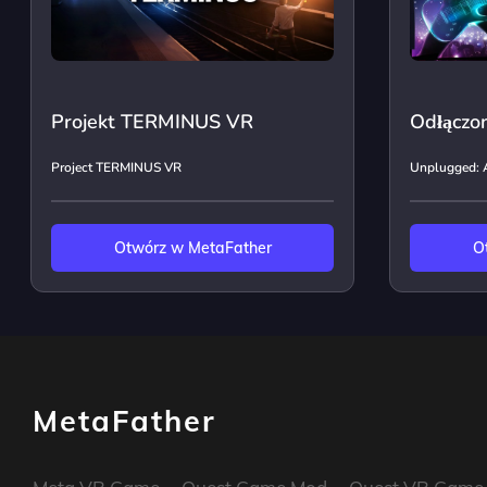
Projekt TERMINUS VR
Odłączon
Project TERMINUS VR
Unplugged: A
Otwórz w MetaFather
O
MetaFather