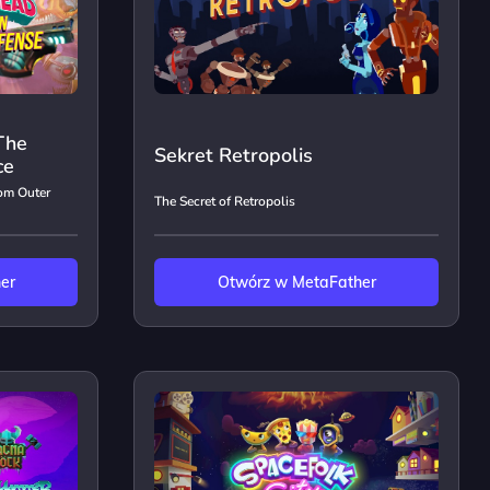
The
Sekret Retropolis
ce
om Outer
The Secret of Retropolis
er
Otwórz w MetaFather