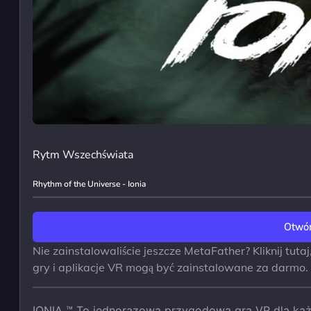
Rytm Wszechświata
Rhythm of the Universe - Ionia
Otwór
Nie zainstalowaliście jeszcze MetaFather? Kliknij tut
gry i aplikacje VR mogą być zainstalowane za darmo.
IONIA ™ To jednorazowa przygodowa gra VR dla każ