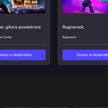
e: gitara powietrzna
Ragnarock.
ir Guitar
Ragnarock
twórz w MetaFather
Otwórz w MetaFath