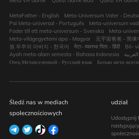
Meta VR Game
Quest Game Mod
Quest VR Game
MetaFather
- English
Meta-Universum Vater
- Deuts
Pai Meta-universal
- Português
Meta-universum vad
Fader till ett meta-universum
- Svenska
Meta-univers
Meta-világegyetemi apa
- Magyar
元宇宙爸爸
- 简体
원 우주의 아버지
- 한국어
मेटा- व्यवस्था पिता
- हिंदी
Bố- vũ
Ayah meta-alam semesta
- Bahasa Indonesia
- عربية
Отец Метавселенной
- Русский язык
Батько мета-всесв
Śledź nas w mediach
udział
społecznościowych
Udostępnij
następując
społecznoś