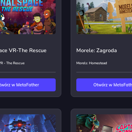
pace VR-The Rescue
Morele: Zagroda
VR - The Rescue
Morels: Homestead
twórz w MetaFather
Otwórz w MetaFath