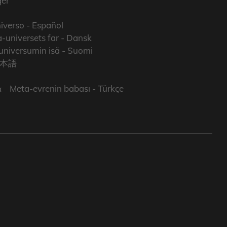
er
iverso
- Español
-universets far
- Dansk
niversumin isä
- Suomi
日本語
ά
Meta-evrenin babası
- Türkçe