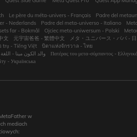
Quest Side Game
Meta Quest Pro
Quest App Manag
ch
Le père du méta-univers
- Français
Padre del metaun
er
- Nederlands
Padre del meta-universo
- Italiano
Meta
ets far
- Bokmål
Ojciec meta-uniwersum
- Polski
Metau
中文
元宇宙爸爸
- 繁體中文
メタ・ユニバース・パパ
- 
 trụ
- Tiếng Việt
บิดาแห่งจักรวาล
- ไทย
اللغة ال
والد الكون ميتا
Πατέρας του μετα-σύμπαντος
- Ελληνικ
іту
- Українська
 MetaFather w
ych mediach
ciowych: