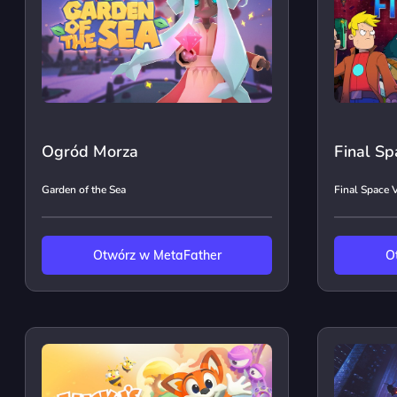
Ogród Morza
Final S
Garden of the Sea
Final Space 
Otwórz w MetaFather
O