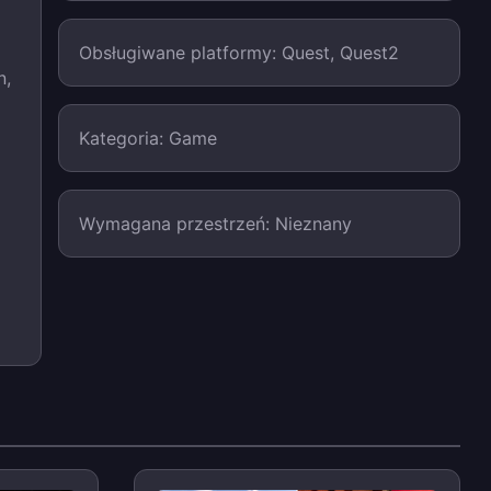
Obsługiwane platformy: Quest, Quest2
n,
Kategoria: Game
Wymagana przestrzeń: Nieznany