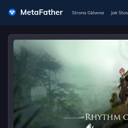
MetaFather
Strona Główna
Jak Sto