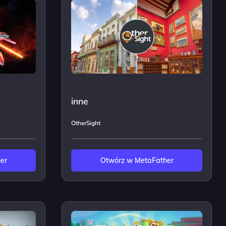
inne
OtherSight
er
Otwórz w MetaFather