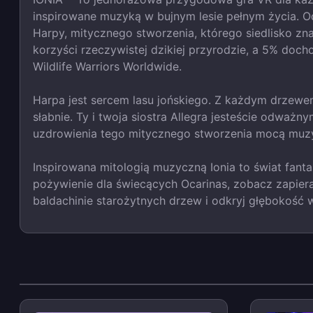
inspirowane muzyką w bujnym lesie pełnym życia. O
Harpy, mitycznego stworzenia, którego siedlisko zna
korzyści rzeczywistej dzikiej przyrodzie, a 5% doch
Wildlife Warriors Worldwide.
Harpa jest sercem lasu jońskiego. Z każdym drzewem
słabnie. Ty i twoja siostra Allegra jesteście odważ
uzdrowienia tego mitycznego stworzenia mocą muzy
Inspirowana mitologią muzyczną Ionia to świat fantas
pożywienie dla świecących Ocarinas, zobacz zapiera
baldachinie starożytnych drzew i odkryj głębokość w