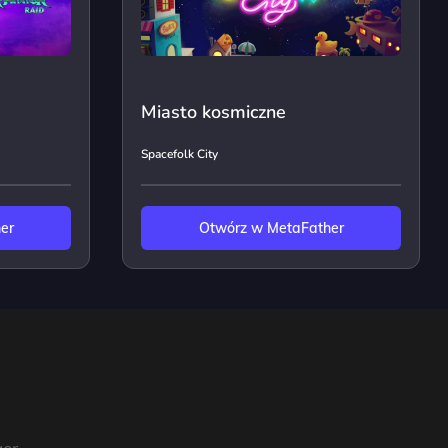
Miasto kosmiczne
Spacefolk City
er
Otwórz w MetaFather