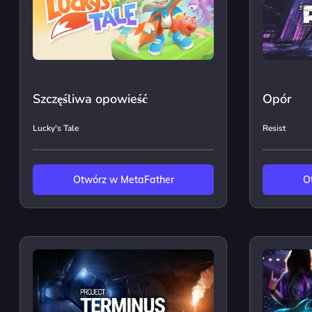
Szczęśliwa opowieść
Opór
Lucky's Tale
Resist
Otwórz w MetaFather
O