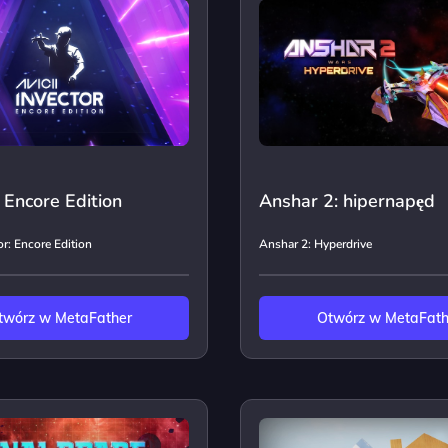
: Encore Edition
Anshar 2: hipernapęd
or: Encore Edition
Anshar 2: Hyperdrive
twórz w MetaFather
Otwórz w MetaFath