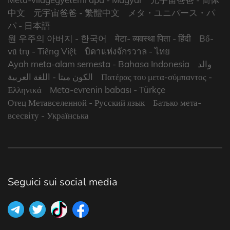
中文
元宇宙爸爸
- 繁體中文
メタ・ユニバース・パ
パ
- 日本語
원 우주의 아버지
- 한국어
मेटा- व्यवस्था पिता
- हिंदी
Bố-
vũ trụ
- Tiếng Việt
บิดาแห่งจักรวาล
- ไทย
Ayah meta-alam semesta
- Bahasa Indonesia
والد
- اللغة العربية
الكون ميتا
Πατέρας του μετα-σύμπαντος
-
Ελληνικά
Meta-evrenin babası
- Türkçe
Отец Метавселенной
- Русский язык
Батько мета-
всесвіту
- Українська
Seguici sui social media