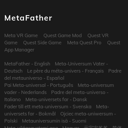
MetaFather
Meta VR Game
Quest Game Mod
Quest VR
Game
Quest Side Game
Meta Quest Pro
Quest
App Manager
MetaFather
- English
Meta-Universum Vater
-
Deutsch
Le père du méta-univers
- Français
Padre
del metauniverso
- Español
Pai Meta-universal
- Português
Meta-universum
vader
- Nederlands
Padre del meta-universo
-
Italiano
Meta-universets far
- Dansk
Fader till ett meta-universum
- Svenska
Meta-
universets far
- Bokmål
Ojciec meta-uniwersum
-
Polski
Metauniversumin isä
- Suomi
Meta-világegyetemi apa
- Magyar
元宇宙爸爸
- 简体