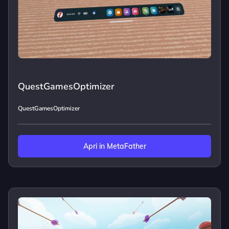
QuestGamesOptimizer
QuestGamesOptimizer
Apri in MetaFather