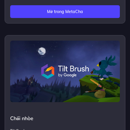
Mở trong MetaCha
Chổi nhòe