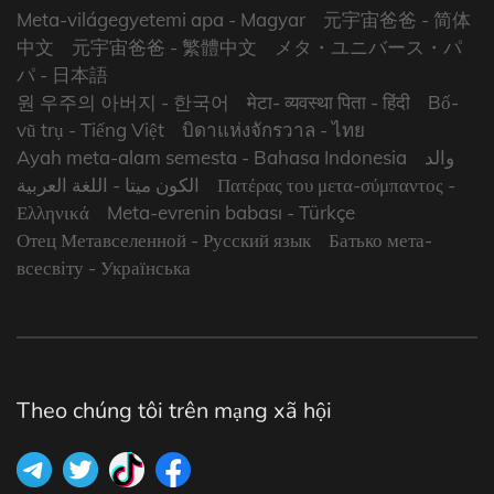
Meta-világegyetemi apa
- Magyar
元宇宙爸爸
- 简体
中文
元宇宙爸爸
- 繁體中文
メタ・ユニバース・パ
パ
- 日本語
원 우주의 아버지
- 한국어
मेटा- व्यवस्था पिता
- हिंदी
Bố-
vũ trụ
- Tiếng Việt
บิดาแห่งจักรวาล
- ไทย
Ayah meta-alam semesta
- Bahasa Indonesia
والد
- اللغة العربية
الكون ميتا
Πατέρας του μετα-σύμπαντος
-
Ελληνικά
Meta-evrenin babası
- Türkçe
Отец Метавселенной
- Русский язык
Батько мета-
всесвіту
- Українська
Theo chúng tôi trên mạng xã hội