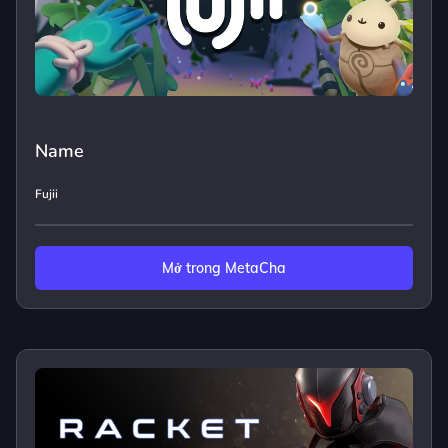
Name
Fujii
Mở trong MetaCha