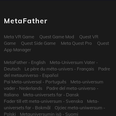
MetaFather
Meta VR Game
Quest Game Mod
Quest VR
Game
Quest Side Game
Meta Quest Pro
Quest
App Manager
MetaFather
- English
Meta-Universum Vater
-
Deutsch
Le père du méta-univers
- Français
Padre
del metauniverso
- Español
Pai Meta-universal
- Português
Meta-universum
vader
- Nederlands
Padre del meta-universo
-
Italiano
Meta-universets far
- Dansk
Fader till ett meta-universum
- Svenska
Meta-
universets far
- Bokmål
Ojciec meta-uniwersum
-
Polski
Metauniversumin isä
- Suomi