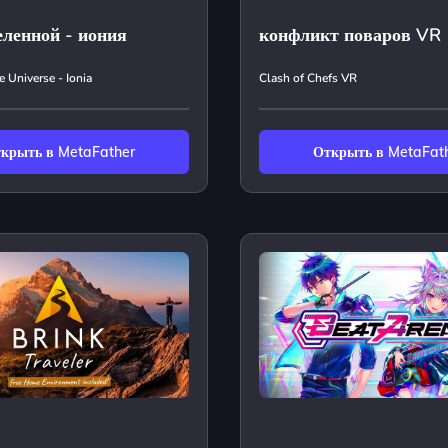
еленной - иония
конфликт поваров VR
 Universe - Ionia
Clash of Chefs VR
крыть в MetaFather
Открыть в MetaFat