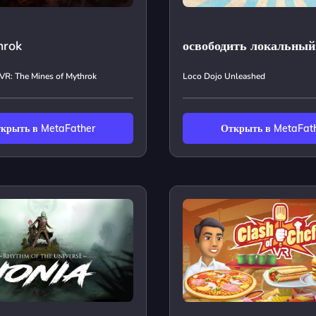
hrok
освободить локальный
VR: The Mines of Mythrok
Loco Dojo Unleashed
крыть в MetaFather
Открыть в MetaFat