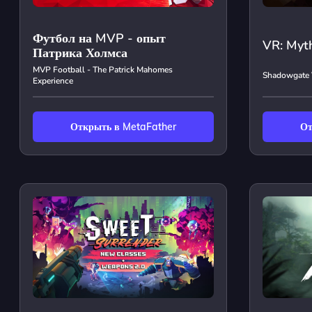
Футбол на MVP - опыт
VR: Myt
Патрика Холмса
MVP Football - The Patrick Mahomes
Shadowgate 
Experience
Открыть в MetaFather
От