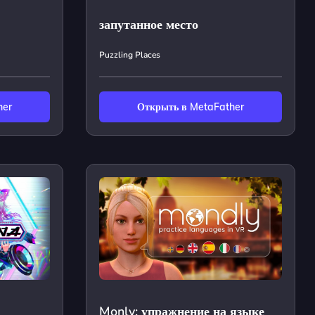
запутанное место
Puzzling Places
her
Открыть в MetaFather
Monly: упражнение на языке