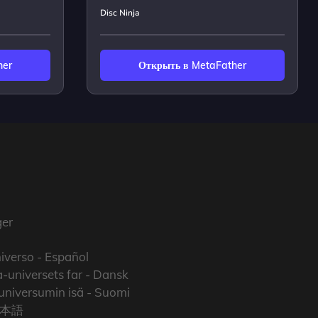
Disc Ninja
her
Открыть в MetaFather
er
iverso
- Español
-universets far
- Dansk
niversumin isä
- Suomi
日本語