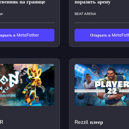
твенник на границе
поразить арену
er
BEAT ARENA
крыть в MetaFather
Открыть в MetaFat
VR
Rezzil плеер