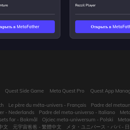
nture
Rezzil Player
крыть в MetaFather
Открыть в MetaFat
Quest Side Game
Meta Quest Pro
Quest App Manag
ch
Le père du méta-univers
- Français
Padre del metaun
er
- Nederlands
Padre del meta-universo
- Italiano
Meta
ets far
- Bokmål
Ojciec meta-uniwersum
- Polski
Metau
中文
元宇宙爸爸
- 繁體中文
メタ・ユニバース・パパ
- 