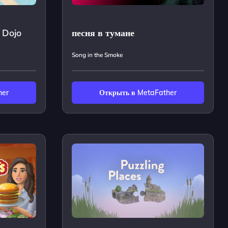
 Dojo
песня в тумане
Song in the Smoke
her
Открыть в MetaFather