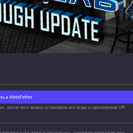
ть в MetaFather
her, после чего можно установить все игры и приложения VR
электронная игра в эрудицию, которая заставит вас