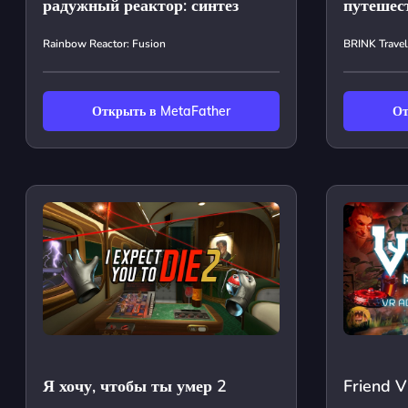
радужный реактор: синтез
путешес
Rainbow Reactor: Fusion
BRINK Travel
Открыть в MetaFather
От
Я хочу, чтобы ты умер 2
Friend 