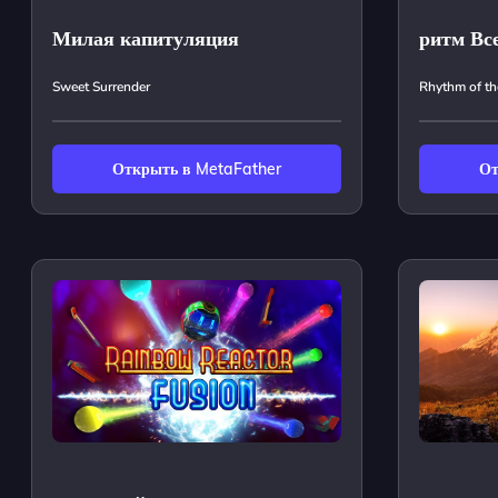
Милая капитуляция
ритм Вс
Sweet Surrender
Rhythm of the
Открыть в MetaFather
От