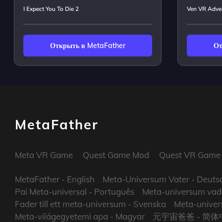
I Expect You To Die 2
Ven VR Adve
Открыть в MetaFather
От
MetaFather
Meta VR Game
Quest Game Mod
Quest VR Game
MetaFather
- English
Meta-Universum Vater
- Deuts
Pai Meta-universal
- Português
Meta-universum vad
Fader till ett meta-universum
- Svenska
Meta-univers
Meta-világegyetemi apa
- Magyar
元宇宙爸爸
- 简体