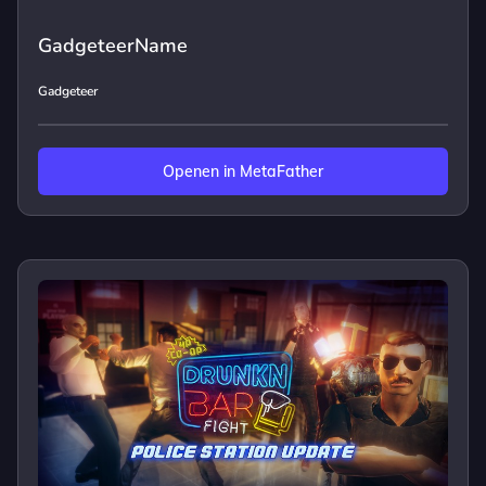
GadgeteerName
Gadgeteer
Openen in MetaFather