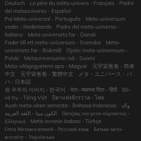
Deutsch
Le père du méta-univers
- Français
Padre
del metauniverso
- Español
Pai Meta-universal
- Português
Meta-universum
vader
- Nederlands
Padre del meta-universo
-
Italiano
Meta-universets far
- Dansk
Fader till ett meta-universum
- Svenska
Meta-
universets far
- Bokmål
Ojciec meta-uniwersum
-
Polski
Metauniversumin isä
- Suomi
Meta-világegyetemi apa
- Magyar
元宇宙爸爸
- 简体
中文
元宇宙爸爸
- 繁體中文
メタ・ユニバース・パ
パ
- 日本語
원 우주의 아버지
- 한국어
मेटा- व्यवस्था पिता
- हिंदी
Bố-
vũ trụ
- Tiếng Việt
บิดาแห่งจักรวาล
- ไทย
Ayah meta-alam semesta
- Bahasa Indonesia
والد
- اللغة العربية
الكون ميتا
Πατέρας του μετα-σύμπαντος
-
Ελληνικά
Meta-evrenin babası
- Türkçe
Отец Метавселенной
- Русский язык
Батько мета-
всесвіту
- Українська