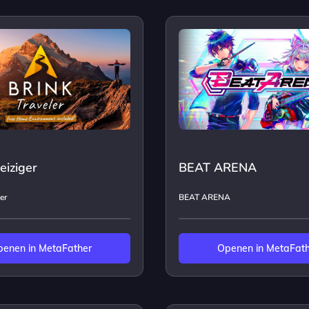
eiziger
BEAT ARENA
er
BEAT ARENA
enen in MetaFather
Openen in MetaFat