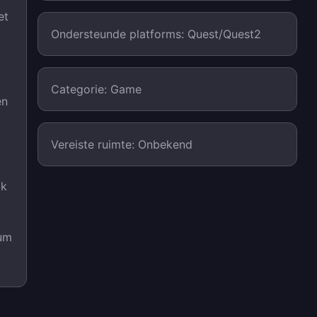
et
Ondersteunde platforms: Quest/Quest2
Categorie: Game
en
Vereiste ruimte: Onbekend
ik
sum