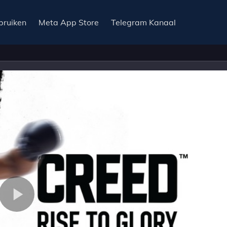
bruiken
Meta App Store
Telegram Kanaal