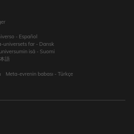
er
iverso
- Español
-universets far
- Dansk
niversumin isä
- Suomi
日本語
ά
Meta-evrenin babası
- Türkçe