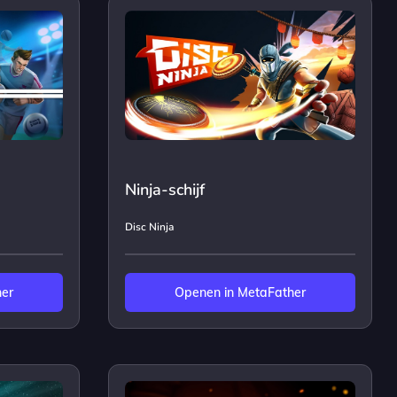
Ninja-schijf
Disc Ninja
her
Openen in MetaFather