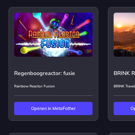
Regenboogreactor: fusie
BRINK R
Rainbow Reactor: Fusion
BRINK Travel
Openen in MetaFather
Op