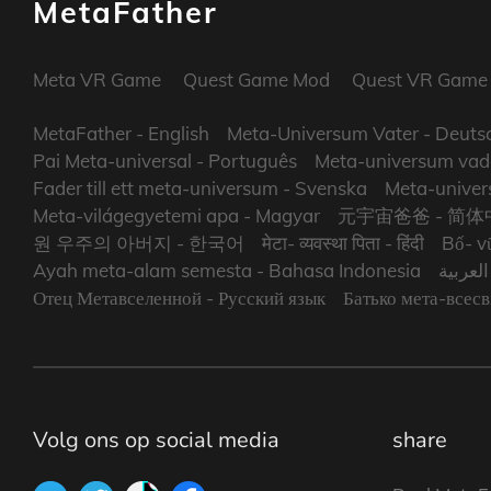
MetaFather
Meta VR Game
Quest Game Mod
Quest VR Game
MetaFather
- English
Meta-Universum Vater
- Deuts
Pai Meta-universal
- Português
Meta-universum vad
Fader till ett meta-universum
- Svenska
Meta-univers
Meta-világegyetemi apa
- Magyar
元宇宙爸爸
- 简体
원 우주의 아버지
- 한국어
मेटा- व्यवस्था पिता
- हिंदी
Bố- vũ
Ayah meta-alam semesta
- Bahasa Indonesia
- عربية
Отец Метавселенной
- Русский язык
Батько мета-всесв
Volg ons op social media
share