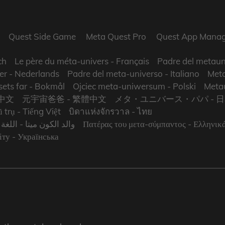
Quest Side Game
Meta Quest Pro
Quest App Manag
ch
Le père du méta-univers
- Français
Padre del metaun
er
- Nederlands
Padre del meta-universo
- Italiano
Meta
ets far
- Bokmål
Ojciec meta-uniwersum
- Polski
Metau
中文
元宇宙爸爸
- 繁體中文
メタ・ユニバース・パパ
- 
 trụ
- Tiếng Việt
บิดาแห่งจักรวาล
- ไทย
اللغة ال
والد الكون ميتا
Πατέρας του μετα-σύμπαντος
- Ελληνικ
іту
- Українська