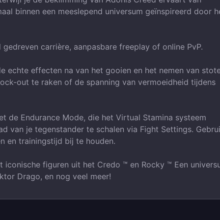
maal binnen een meeslepend universum geïnspireerd door h
l gedreven carrière, aanpasbare freeplay of online PvP.
e echte effecten na van het gooien en het nemen van stot
nock-out te raken of de spanning van vermoeidheid tijdens
met de Endurance Mode, die het Virtual Stamina systeem
aad van je tegenstander te schalen via Fight Settings. Gebru
en trainingstijd bij te houden.
 iconische figuren uit het Credo ™ en Rocky ™ Een univer
iktor Drago, en nog veel meer!