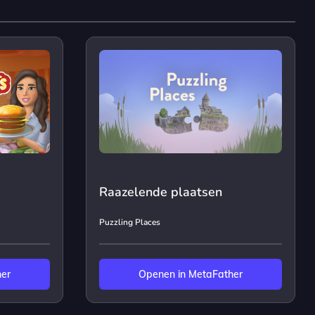
Raazelende plaatsen
Puzzling Places
her
Openen in MetaFather