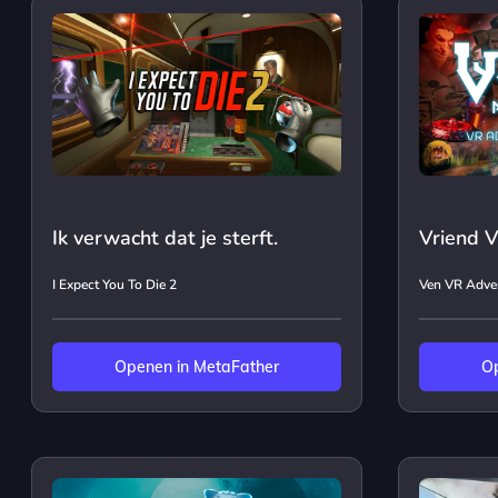
Ik verwacht dat je sterft.
Vriend 
I Expect You To Die 2
Ven VR Adve
Openen in MetaFather
Op