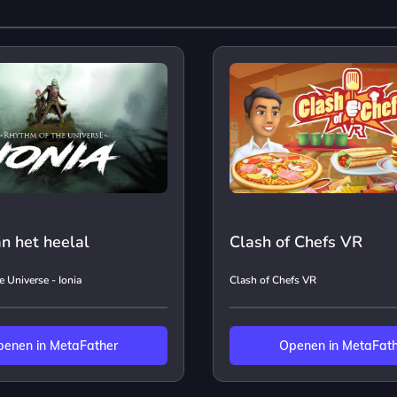
n het heelal
Clash of Chefs VR
 Universe - Ionia
Clash of Chefs VR
enen in MetaFather
Openen in MetaFat