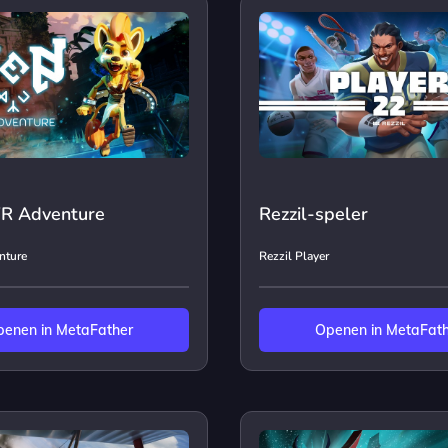
VR Adventure
Rezzil-speler
nture
Rezzil Player
enen in MetaFather
Openen in MetaFat