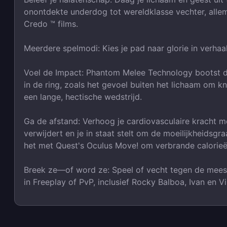
onontdekte underdog tot wereldklasse vechter, alle
Credo ™ films.
Meerdere spelmodi: Kies je pad naar glorie in verhaa
Voel de Impact: Phantom Melee Technology bootst d
in de ring, zoals het gevoel buiten het lichaam om k
een lange, hectische wedstrijd.
Ga de afstand: Verhoog je cardiovasculaire kracht 
verwijdert en je in staat stelt om de moeilijkheidsgr
het met Quest's Oculus Move! om verbrande calorieën 
Breek ze―of word ze: Speel of vecht tegen de meest
in Freeplay of PvP, inclusief Rocky Balboa, Ivan en V