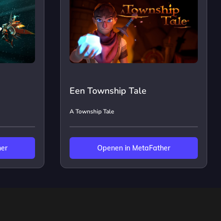
Een Township Tale
A Township Tale
her
Openen in MetaFather