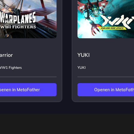
rrior
YUKI
WW1 Fighters
YUKI
enen in MetaFather
Openen in MetaFat