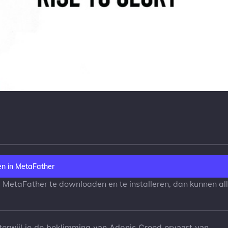
n in MetaFather
m MetaFather te downloaden en te installeren, dan kunnen al
 terwijl je de beklimming van Adonis Creed ervaart van