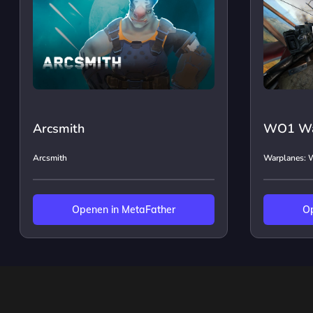
Arcsmith
WO1 Wa
Arcsmith
Warplanes: 
Openen in MetaFather
Op