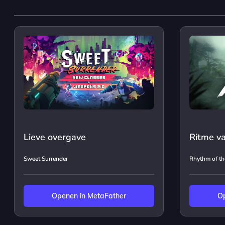
Lieve overgave
Ritme va
Sweet Surrender
Rhythm of the
Openen in MetaFather
Op