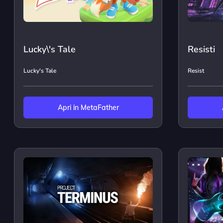
Lucky\'s Tale
Resisti
Lucky's Tale
Resist
Apri in MetaFather