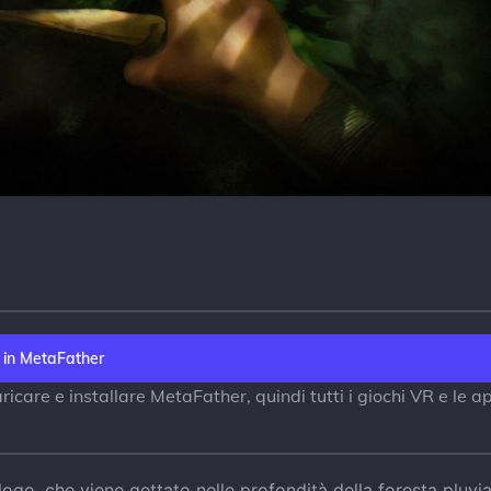
 in MetaFather
icare e installare MetaFather, quindi tutti i giochi VR e le a
ogo, che viene gettato nelle profondità della foresta pluvia