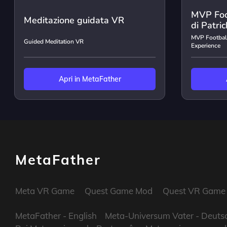
MVP Foot
Meditazione guidata VR
di Patr
MVP Football
Guided Meditation VR
Experience
Apri in MetaFather
MetaFather
Meta VR Game
Quest Game Mod
Quest VR Game
MetaFather
- English
Meta-Universum Vater
- Deuts