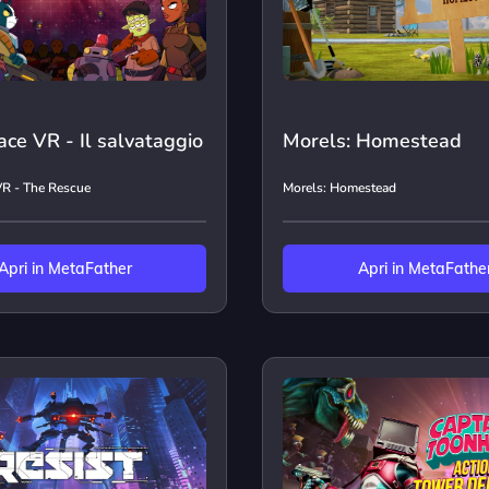
ace VR - Il salvataggio
Morels: Homestead
VR - The Rescue
Morels: Homestead
Apri in MetaFather
Apri in MetaFathe