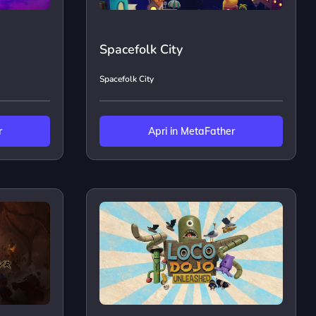
Spacefolk City
Spacefolk City
r
Apri in MetaFather