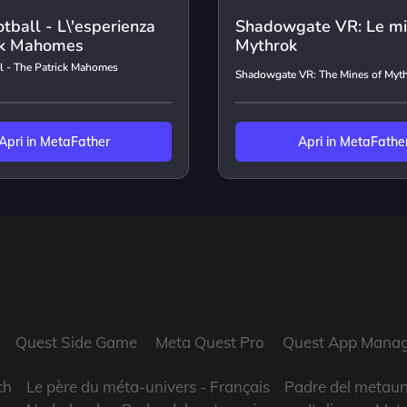
ball - L\'esperienza
Shadowgate VR: Le min
ick Mahomes
Mythrok
 - The Patrick Mahomes
Shadowgate VR: The Mines of Myt
Apri in MetaFather
Apri in MetaFathe
Quest Side Game
Meta Quest Pro
Quest App Manag
ch
Le père du méta-univers
- Français
Padre del metaun