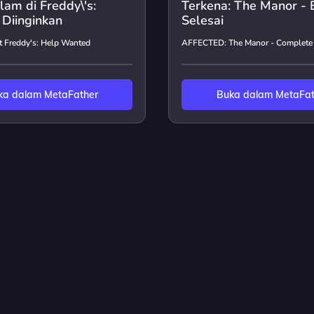
am di Freddy\'s:
Terkena: The Manor - E
 Diinginkan
Selesai
at Freddy's: Help Wanted
AFFECTED: The Manor - Complete 
ka dalam MetaFather
Buka dalam MetaFat