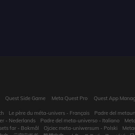
Quest Side Game
Meta Quest Pro
Quest App Manag
ch
Le père du méta-univers
- Français
Padre del metaun
er
- Nederlands
Padre del meta-universo
- Italiano
Meta
ets far
- Bokmål
Ojciec meta-uniwersum
- Polski
Metau