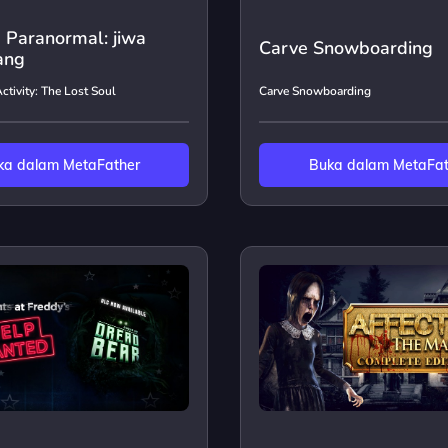
s Paranormal: jiwa
Carve Snowboarding
ang
ctivity: The Lost Soul
Carve Snowboarding
ka dalam MetaFather
Buka dalam MetaFat