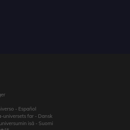
er
iverso
- Español
-universets far
- Dansk
niversumin isä
- Suomi