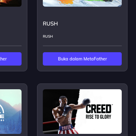
RUSH
RUSH
her
Buka dalam MetaFather