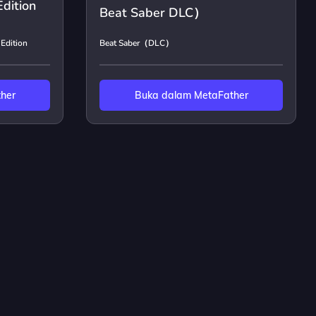
dition
Beat Saber DLC）
Edition
Beat Saber（DLC）
her
Buka dalam MetaFather