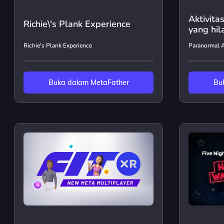
Aktivita
Richie\'s Plank Experience
yang hil
Richie's Plank Experience
Paranormal A
Buka dalam MetaFather
Bu