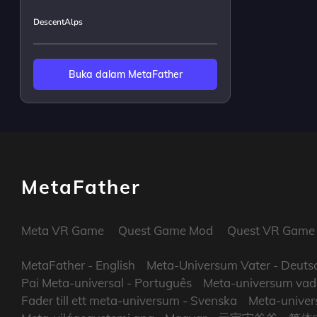
DescentAlps
Buka dalam MetaFather
MetaFather
Meta VR Game
Quest Game Mod
Quest VR Game
MetaFather
- English
Meta-Universum Vater
- Deuts
Pai Meta-universal
- Português
Meta-universum vad
Fader till ett meta-universum
- Svenska
Meta-univers