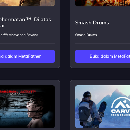
ehormatan ™: Di atas
Smash Drums
uar
nor™: Above and Beyond
Smash Drums
ka dalam MetaFather
Buka dalam MetaFat