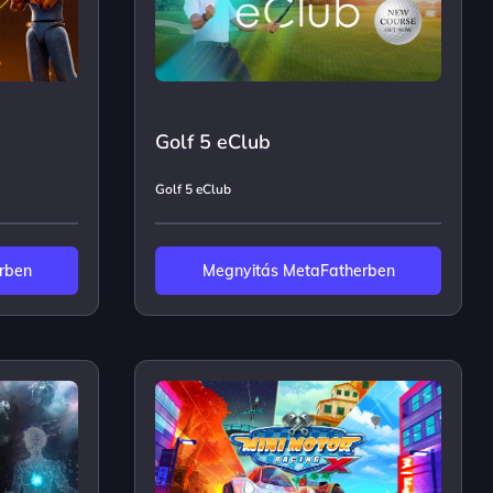
Golf 5 eClub
Golf 5 eClub
rben
Megnyitás MetaFatherben