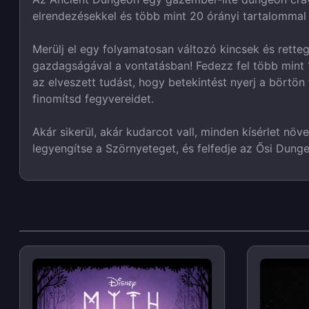
elrendezésekkel és több mint 20 órányi tartalommal 
Merülj el egy folyamatosan változó kincsek és rett
gazdagságával a vontatásban! Fedezz fel több mint 1
az elveszett tudást, hogy betekintést nyerj a börtön
finomítsd fegyvereidet.
Akár sikerül, akár kudarcot vall, minden kísérlet növ
legyengítse a Szörnyeteget, és felfedje az Ősi Dung