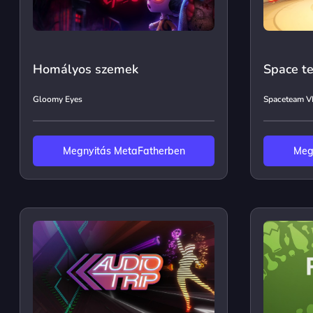
Homályos szemek
Space t
Gloomy Eyes
Spaceteam V
Megnyitás MetaFatherben
Meg