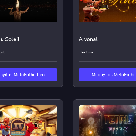
u Soleil
A vonal
eil
The Line
nyitás MetaFatherben
Megnyitás MetaFathe