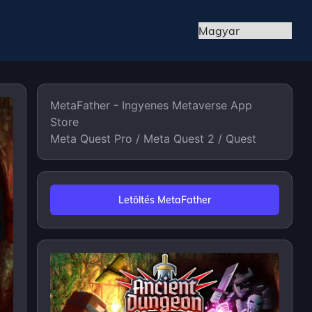
MetaFather - Ingyenes Metaverse App
Store
Meta Quest Pro / Meta Quest 2 / Quest
Letöltés MetaFather