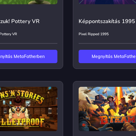
zuk! Pottery VR
Képpontszakítás 1995
 Pottery VR
Pixel Ripped 1995
nyitás MetaFatherben
Megnyitás MetaFathe