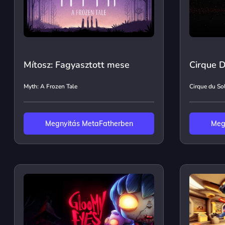
Mítosz: Fagyasztott mese
Cirque D
Myth: A Frozen Tale
Cirque du Sol
Megnyitás MetaFatherben
Meg