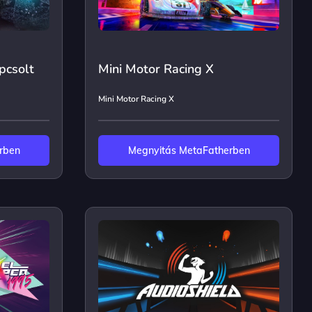
pcsolt
Mini Motor Racing X
Mini Motor Racing X
rben
Megnyitás MetaFatherben