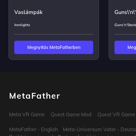
Vaslámpák
Guns\'n\
Ironlights
Guns'n'Stori
Megnyitás MetaFatherben
Meg
MetaFather
Meta VR Game
Quest Game Mod
Quest VR Game
MetaFather
- English
Meta-Universum Vater
- Deuts