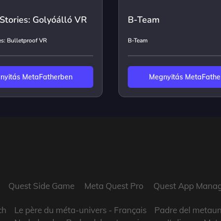
'Stories: Golyóálló VR
B-Team
es: Bulletproof VR
B-Team
nyitás MetaFatherben
Megnyitás MetaFathe
Quest Side Game
Meta Quest Pro
Quest App Manag
ch
Le père du méta-univers
- Français
Padre del metaun