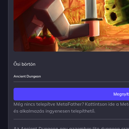
Ősi börtön
Ancient Dungeon
Megnyit
Még nincs telepítve MetaFather? Kattintson ide a Met
és alkalmazás ingyenesen telepíthető.
Az Ancient Dungeon egy gazember-lite dungeon crawler