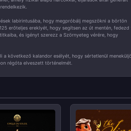
rendelkezik.
egések labirintusába, hogy megpróbálj megszökni a börtön
25 erőteljes ereklyét, hogy segítsen az út mentén, fedezd 
 titkaiba, és igényt szerezz a Szörnyeteg vérére, hogy
eli a következő kalandor esélyét, hogy sértetlenül menekülj
eon régóta elveszett történelmét.