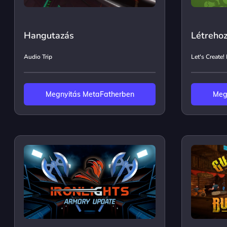
Hangutazás
Létrehoz
Audio Trip
Let's Create!
Megnyitás MetaFatherben
Meg