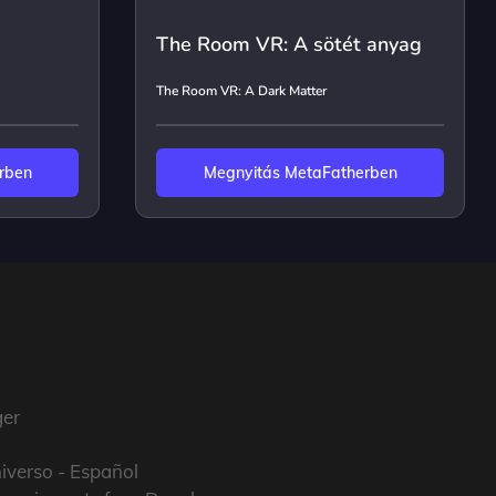
The Room VR: A sötét anyag
The Room VR: A Dark Matter
rben
Megnyitás MetaFatherben
er
iverso
- Español