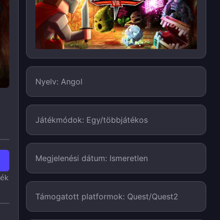
Nyelv: Angol
Játékmódok: Egy/többjátékos
Megjelenési dátum: Ismeretlen
ték
Támogatott platformok: Quest/Quest2