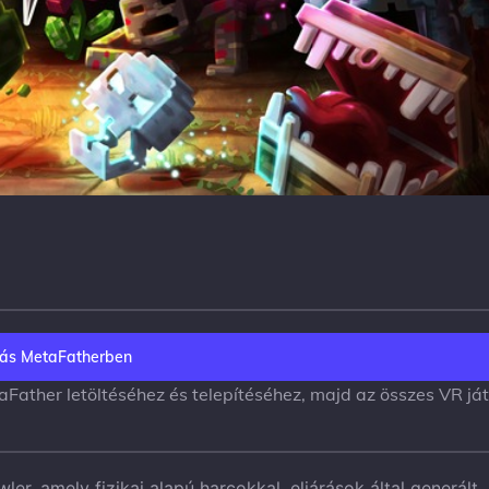
ás MetaFatherben
aFather letöltéséhez és telepítéséhez, majd az összes VR já
, amely fizikai alapú harcokkal, eljárások által generált