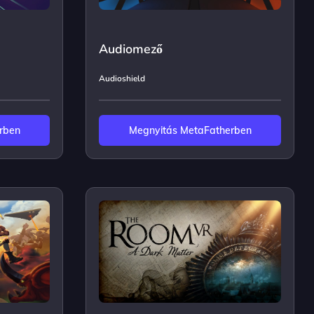
Audiomező
Audioshield
rben
Megnyitás MetaFatherben