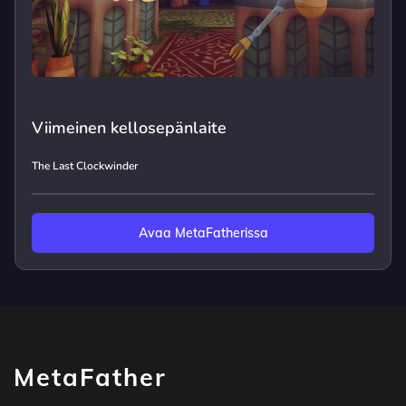
Viimeinen kellosepänlaite
The Last Clockwinder
Avaa MetaFatherissa
MetaFather