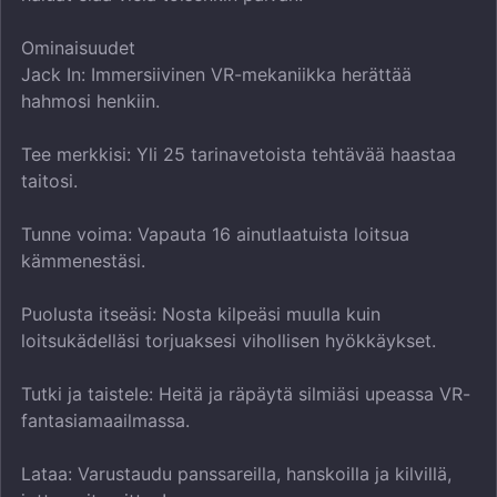
Ominaisuudet
Jack In: Immersiivinen VR-mekaniikka herättää
hahmosi henkiin.
Tee merkkisi: Yli 25 tarinavetoista tehtävää haastaa
taitosi.
Tunne voima: Vapauta 16 ainutlaatuista loitsua
kämmenestäsi.
Puolusta itseäsi: Nosta kilpeäsi muulla kuin
loitsukädelläsi torjuaksesi vihollisen hyökkäykset.
Tutki ja taistele: Heitä ja räpäytä silmiäsi upeassa VR-
fantasiamaailmassa.
Lataa: Varustaudu panssareilla, hanskoilla ja kilvillä,