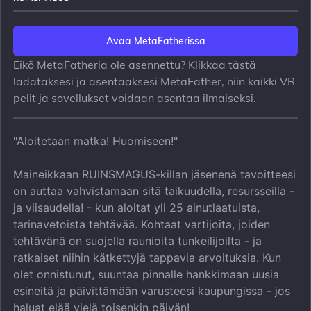
Avaa MetaFatherissa
Eikö MetaFatheria ole asennettu? Klikkaa tästä
ladataksesi ja asentaaksesi MetaFather, niin kaikki VR
pelit ja sovellukset voidaan asentaa ilmaiseksi.
"Aloitetaan matka! Huomiseen!"
Maineikkaan RUINSMAGUS-killan jäsenenä tavoitteesi
on auttaa vahvistamaan sitä taikuudella, resursseilla -
ja viisaudella! - kun aloitat yli 25 ainutlaatuista,
tarinavetoista tehtävää. Kohtaat vartijoita, joiden
tehtävänä on suojella raunioita tunkeilijoilta - ja
ratkaiset niihin kätkettyjä tappavia arvoituksia. Kun
olet onnistunut, suuntaa pinnalle hankkimaan uusia
esineitä ja päivittämään varusteesi kaupungissa - jos
haluat elää vielä toisenkin päivän!