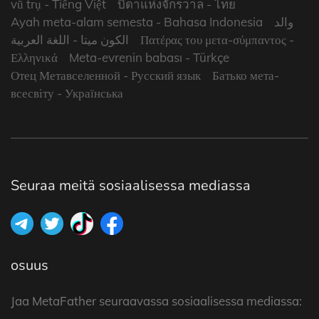
vũ trụ
- Tiếng Việt
บิดาแห่งจักรวาล
- ไทย
Ayah meta-alam semesta
- Bahasa Indonesia
والد
- اللغة العربية
الكون ميتا
Πατέρας του μετα-σύμπαντος
-
Ελληνικά
Meta-evrenin babası
- Türkçe
Отец Метавселенной
- Русский язык
Батько мета-
всесвіту
- Українська
Seuraa meitä sosiaalisessa mediassa
osuus
Jaa MetaFather seuraavassa sosiaalisessa mediassa: