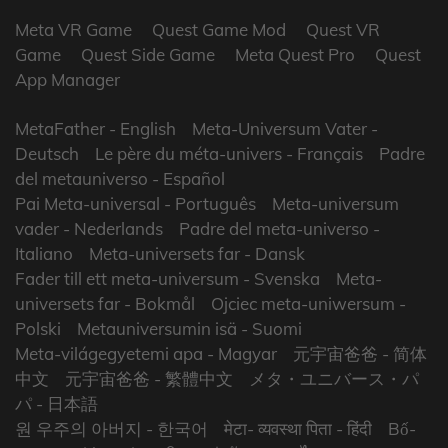
Meta VR Game
Quest Game Mod
Quest VR
Game
Quest Side Game
Meta Quest Pro
Quest
App Manager
MetaFather
- English
Meta-Universum Vater
-
Deutsch
Le père du méta-univers
- Français
Padre
del metauniverso
- Español
Pai Meta-universal
- Português
Meta-universum
vader
- Nederlands
Padre del meta-universo
-
Italiano
Meta-universets far
- Dansk
Fader till ett meta-universum
- Svenska
Meta-
universets far
- Bokmål
Ojciec meta-uniwersum
-
Polski
Metauniversumin isä
- Suomi
Meta-világegyetemi apa
- Magyar
元宇宙爸爸
- 简体
中文
元宇宙爸爸
- 繁體中文
メタ・ユニバース・パ
パ
- 日本語
원 우주의 아버지
- 한국어
मेटा- व्यवस्था पिता
- हिंदी
Bố-