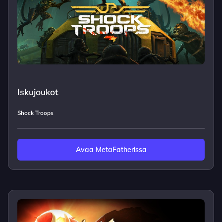
Iskujoukot
Shock Troops
Avaa MetaFatherissa